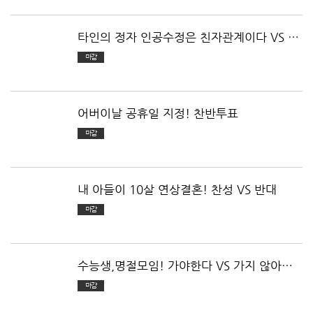
타인의 정자 인공수정은 친자관계이다 VS 아
니다
마감
어버이날 공휴일 지정! 찬반투표
마감
내 아들이 10살 연상결혼! 찬성 VS 반대
마감
수능생,명절모임! 가야한다 VS 가지 않아도
된다!
마감