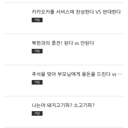
카카오카풀 서비스에 찬성한다 VS 반대한다
마감
북한과의 종전! 된다 vs 안된다
마감
추석을 맞아 부모님에게 용돈을 드린다 vs 선
물을 드린다
마감
나는야 돼지고기파? 소고기파?
마감