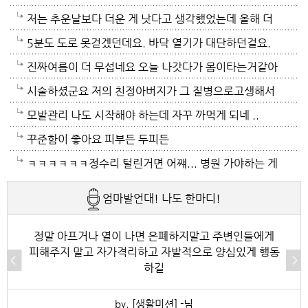
이 가열되면 지구 온도는 더 올라 갈 것이고 전력은 더
만 없음 좋겠어요. 여름이 무서워요.ㅎ 겨울엔 추움 옷
저는 추운날보다 더운 게 낫다고 생각했었는데 올해 더
모자날것이고 악순환이죠 그러게요 이제는 변압기 과부
이래도 껴입고 집에 가만있음 되는데 ..여름은 집을나가
위는 난생처음 겪는 거라 적응이 안되네요. 제발 비가 쏟
5분도 도로 못걷겠던데요. 바닥 열기가 대단하던걸요.
하로 정전이 될까봐 제일 무섭기도 합니다
기가 겁나요. 장대비가 한바탕 퍼부움 좋겠네요.
아져서 기온이 내려가면 좋겠어요.
지하도로 들어가서 병원근처서 또다시 지상으로 올라와
진짜여름이 더 무섭네요 오늘 나갓다가 몸이타는거같아
병원갔네요. 두군데를 가느라고 어제그랬죠. 엔간하면
택시타고 왔어요 당분간 안나가야겠어요 처서가 되면
시술하셨군요 저의 친정아버지가 그 질병으로고생해서
밖에 나가지마요. 쓰러져요.ㅎ쿠팡에서 배달시키고 집
햇빛도 덜따갑고 더위도 한풀꺽이던데 이러다가 여름나
저도 좀 압니다 남자들이 나이먹음 잘 걸리는병이죠 여
모발관리 나도 시작해야 하는데 자꾸 까먹게 되네 ..
에있는걸로 저도 해결하네요. 처서가 23일이네요. 비좀
라로 변할수도 있겠어요 쿠팡에 바람나오는 팬달린 조
자들이 방광염에 자주 걸리듯이 그병도 재발이 잦은편
꾸준함이 좋아요 피부든 두피든
왔음 좋겠어요.근대 당분간 비소식이 없더라구요. 내일
끼팔던데 그거는 오래는 사용이안되겠지요 태풍이라도
이여서 조심하셔야 할거에요 남편분 술 좋아하시나요
ㅋㅋㅋㅋㅋㅋ정수리 털린거면 어쨰... 병원 가야하는 게
부터 중부지방은 더위가 좀 주춤한다 일기예보서 그러
불어 이 열기를 식혀주먼 좋겠어요 살다가 태풍기다리
보통 술많이 드시는분이 오는 질병인데 저의 아버지가
아닌지..
엄마발언대! 나도 한마디!
긴하데요. 좀만 참으면 되겠지요. 에어컨 없는집 어찌사
기는 처음이네요
술고래였거든요
나 몰라요. 서울 봉천동 아파트엔 전기나가고 물도안나
정말 아프거나 열이 나면 은폐하지말고 주변인들에게
피해주지 말고 자가격리하고 자발적으로 양심있게 행동
오고 난리도 아니더만요. 아파트는 그래서 저는 싫어요.
하길
by. [생활미션] -님