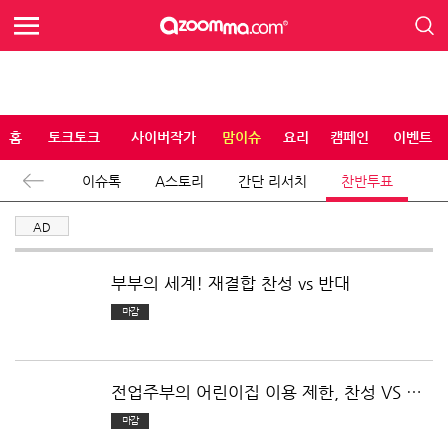
홈
토크토크
사이버작가
맘이슈
요리
캠페인
이벤트
이슈톡
A스토리
간단 리서치
찬반투표
AD
부부의 세계! 재결합 찬성 vs 반대
마감
전업주부의 어린이집 이용 제한, 찬성 VS 반
대
마감