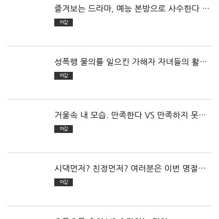
즐겨보는 드라마, 예능 본방으로 사수한다 vs
다시보기로 본다
마감
성폭행 물의를 일으킨 가해자 자녀들의 활동
찬성 VS 반대
마감
거울속 내 모습. 만족한다 VS 만족하지 못한
다
마감
시댁먼저? 친정먼저? 여러분은 이번 명절에
어느곳부터 들리셨나요?
마감