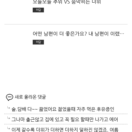
오들오들 추위 VS 숨막히는 더위
마감
어떤 남편이 더 좋은가요? 내 남편이 이랬으
면 좋겠다!
마감
새로 올라온 댓글
술.담배 다~~ 끓었어요 젊었을때 자주 먹은 후유증인
가? 나이먹어서 생고생중 입니다 ㅠㅠㅠㅠ
그나마 출근않고 집에 있고 꼭 필요 할때만 나가고 에어
컨 켜고 있으니 그나마 잘 견디고 있네요 이렇게 에어컨
이제 갈수록 더위가 더하면 더하지 덜하진 않겠죠. 여름