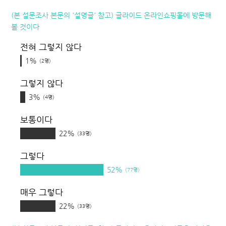
(본 설문조사 본문의 '설명글' 참고) 글라이드 온라인쇼핑몰에 방문해
볼 것이다
전혀 그렇지 않다
1%
(2명)
그렇지 않다
3%
(4명)
보통이다
22%
(33명)
그렇다
52%
(77명)
매우 그렇다
22%
(33명)