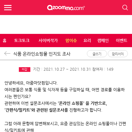
홈
토크토크
사이버작가
맘이슈
요리
캠페인
이벤트
식품 온라인쇼핑몰 인지도 조사
글쓰기
맘리서치
기간 : 2021.10.27 ~ 2021.10.31
참여자 : 149
마감
안녕하세요, 아줌마닷컴입니다.
여러분들은 보통 식품 및 식자재 등을 구입하실 때, 어떤 경로를 이용하
시는 편인가요?
관련하여 이번 설문조사에서는
'온라인 쇼핑몰' 을 기반으로,
'간편식/밀키트'와 관련된 설문조사
를 진행하고자 합니다.
그럼 아래 문항에 답변해보시고, 요즘 관심있는 온라인 쇼핑몰이나 간편
식/밀키트에 관해