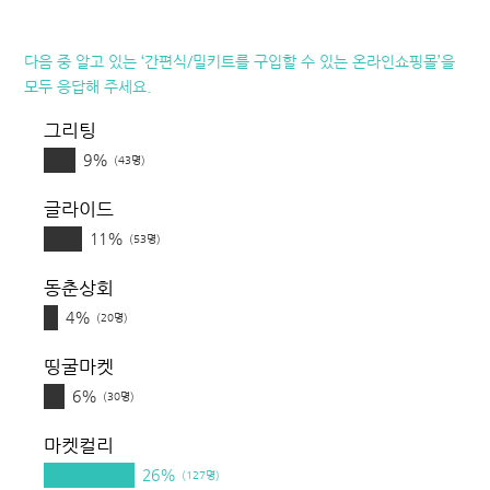
다음 중 알고 있는 ‘간편식/밀키트를 구입할 수 있는 온라인쇼핑몰’을
모두 응답해 주세요.
그리팅
9%
(43명)
글라이드
11%
(53명)
동춘상회
4%
(20명)
띵굴마켓
6%
(30명)
마켓컬리
26%
(127명)