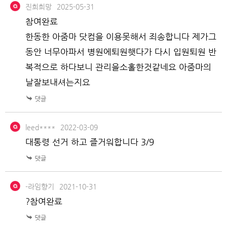
진희희망
2025-05-31
참여완료
한동한 아줌마 닷컴을 이용못해서 죄송합니다 제가그
동안 너무아파서 병원에퇴원햇다가 다시 입원퇴원 반
복적으로 하다보니 관리을소홀한것같네요 아줌마의
날잘보내셔는지요
leed****
2022-03-09
대통령 선거 하고 즐거워합니다 3/9
-라임향기
2021-10-31
?참여완료