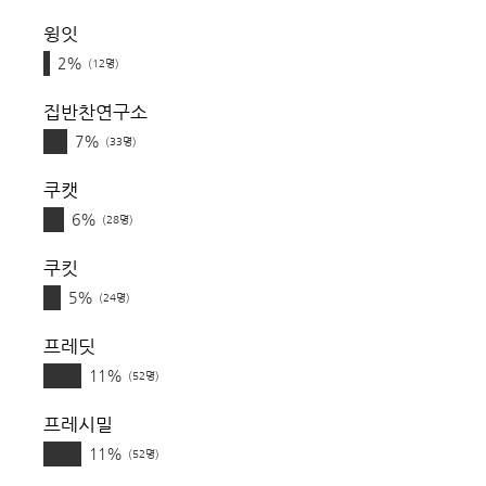
윙잇
2%
(12명)
집반찬연구소
7%
(33명)
쿠캣
6%
(28명)
쿠킷
5%
(24명)
프레딧
11%
(52명)
프레시밀
11%
(52명)