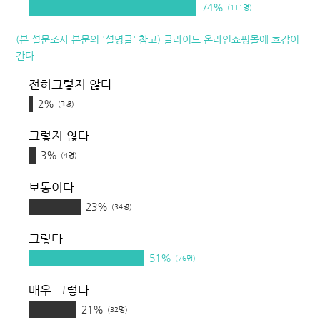
74%
(111명)
(본 설문조사 본문의 '설명글' 참고) 글라이드 온라인쇼핑몰에 호감이
간다
전혀그렇지 않다
2%
(3명)
그렇지 않다
3%
(4명)
보통이다
23%
(34명)
그렇다
51%
(76명)
매우 그렇다
21%
(32명)