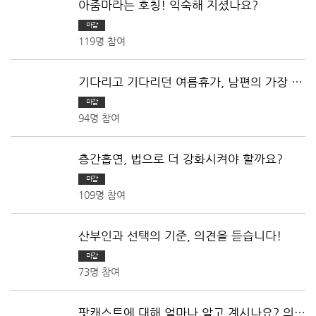
아줌마라는 호칭! 익숙해 지셨나요?
마감
119명 참여
기다리고 기다리던 여름휴가, 남편의 가장 얄
미운 행동은?
마감
94명 참여
층간흡연, 법으로 더 강화시켜야 할까요?
마감
109명 참여
산부인과 선택의 기준, 의견을 듣습니다!
마감
73명 참여
팟캐스트에 대해 얼마나 알고 계시나요? 의견