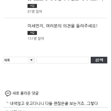
을 들려주세요!
마감
81명 참여
미세먼지, 여러분의 의견을 들려주세요!
마감
151명 참여
새로 올라온 댓글
내색않고 웃고다니니 다들 괜찮은줄 보는거죠..그렇다