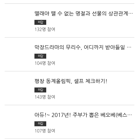
뗄래야 뗄 수 없는 명절과 선물의 상관관계!
여러분이 받고싶은 선물은~?
마감
132명 참여
막장드라마의 무리수, 어디까지 받아들일 수
있나
마감
104명 참여
평창 동계올림픽, 셀프 체크하기!
마감
143명 참여
아듀!~ 2017년! 주부가 뽑은 베오베(베스트
오브 베스트)
마감
107명 참여