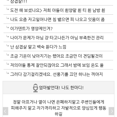
고 우중중한 얼굴로 매일 다닐수도 없는 노릇이고 사람
삼겹살!!!
들마다 다 내 사정을 설명하기도 그럴거고 ..힘드실거
도전 해 보셨나요> 저희 아들이 흰양말 흰 티 흰 남방 흰
압니다. 그래도 참 그 자리서 꿋꿋하게 가정돌보고 여러
색을 주로 입는데 누래지고 사서 한해 입으면 다음해 입
나도 요즘 자고일어나면 침 뱉으면 피 나오고 잇몸이 좀
일 하고 사는거보면 대단하세요. 저같음 벌써 지쳐서 나
기가 힘든 옷들이 있어요. 위에방법 괜찮은지 알고 싶어
부어있는듯
이가덴트가 영양제인겨?
가떨어질일이죠. 가족들로인해 세번다님은 너무 힘든
요~~
나이가 문제가 아님 걍 타고나든가 아님 부족한건 관리
케이스죠..ㅠ 스트레스 관리 잘하시고 그러세요..오늘은
하든가임
난 삼겹살 말고 백숙 뜯다가 느낌
좀 덜 덥네요.
조금 기온이 낮아지기는 했어요 조금만 더 견딤될것이
고 동해쪽은 비가왔더고 하더니 동해쪽 사시나 보네요
저의아들 통제 잘안되잖아요 그래서 밤에 보임 온도 올
테픙이 지나가면서 동해는 비를 뿌려주고 그영향으로
려놓고 그러고 있는데 그러니 여름감기도 잘걸리기도
그러다 감기걸리겠네요. 선풍기를 끄던 하나는 꺼야지
서울도 조금 기온이 낮아졌어요 피곤할때는 쉬셔요 라
합니다 솔직히 전 자식둘다 날 힘들게 하는편이죠 그나
요. 여름철 실내 적정온도가 26로 알고있는데 너무 낮
엄마발언대! 나도 한마디!
면도 댕길때는 드셔도 됩니다 주구장창 라면으로 끼니
마 내색않고 잘 견딜려고해도 힘들때는 넘우울해요 그
게 설정해놓고 사네요. 전기세도 많이나오겠네요.
떼우는것 아님 가끔은 괜찮습니다
런데도 사람들은 넘 이기적이죠 내가 웃고다닌다고 다
정말 아프거나 열이 나면 은폐하지말고 주변인들에게
피해주지 말고 자가격리하고 자발적으로 양심있게 행동
너무 괜찮은지 아는가봐요 그렇다고 모든사람을 다끊어
하길