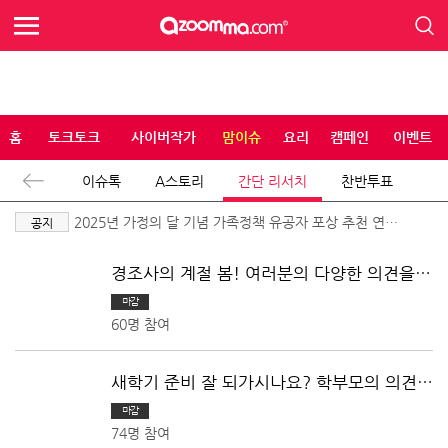
홈
토크토크
사이버작가
맘이슈
요리
캠페인
이벤트
이슈톡
A스토리
간단 리서치
찬반투표
2025년 가정의 달 기념 가족정책 유공자 포상 추천 연장
공지
공고
경조사의 계절 봄! 여러분의 다양한 의견을
듣습니다.
마감
60명 참여
새학기 준비 잘 되가시나요? 학부모의 의견을
들려주세요!
마감
74명 참여