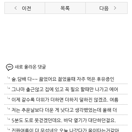
이전
목록
다음
새로 올라온 댓글
술.담배 다~~ 끓었어요 젊었을때 자주 먹은 후유증인
가? 나이먹어서 생고생중 입니다 ㅠㅠㅠㅠ
그나마 출근않고 집에 있고 꼭 필요 할때만 나가고 에어
컨 켜고 있으니 그나마 잘 견디고 있네요 이렇게 에어컨
이제 갈수록 더위가 더하면 더하지 덜하진 않겠죠. 여름
이 가열되면 지구 온도는 더 올라 갈 것이고 전력은 더
만 없음 좋겠어요. 여름이 무서워요.ㅎ 겨울엔 추움 옷
저는 추운날보다 더운 게 낫다고 생각했었는데 올해 더
모자날것이고 악순환이죠 그러게요 이제는 변압기 과부
이래도 껴입고 집에 가만있음 되는데 ..여름은 집을나가
위는 난생처음 겪는 거라 적응이 안되네요. 제발 비가 쏟
5분도 도로 못걷겠던데요. 바닥 열기가 대단하던걸요.
하로 정전이 될까봐 제일 무섭기도 합니다
기가 겁나요. 장대비가 한바탕 퍼부움 좋겠네요.
아져서 기온이 내려가면 좋겠어요.
지하도로 들어가서 병원근처서 또다시 지상으로 올라와
진짜여름이 더 무섭네요 오늘 나갓다가 몸이타는거같아