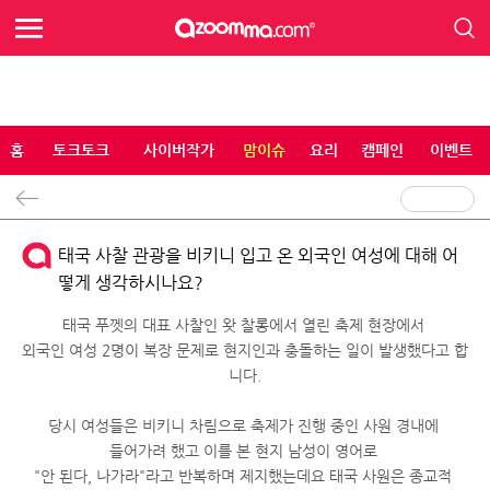
홈
토크토크
사이버작가
맘이슈
요리
캠페인
이벤트
태국 사찰 관광을 비키니 입고 온 외국인 여성에 대해 어
떻게 생각하시나요?
태국 푸껫의 대표 사찰인 왓 찰롱에서 열린 축제 현장에서
외국인 여성 2명이 복장 문제로 현지인과 충돌하는 일이 발생했다고 합
니다.
당시 여성들은 비키니 차림으로 축제가 진행 중인 사원 경내에
들어가려 했고 이를 본 현지 남성이 영어로
"안 된다, 나가라"라고 반복하며 제지했는데요 태국 사원은 종교적