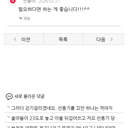
진돌이
2026-02-27
필요하다면 하는 게 좋습니다!!!^^
이전
목록
다음
새로 올라온 댓글
그러다 감기걸리겠네요. 선풍기를 끄던 하나는 꺼야지
요. 여름철 실내 적정온도가 26로 알고있는데 너무 낮
울아들이 23도로 놓고 이불 뒤집어쓰고 자요 선풍기 당