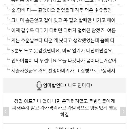
게 설정해놓고 사네요. 전기세도 많이나오겠네요.
연 틀어져있고 에휴
봉천동 아파트 전기나가고 물까지 안나오고 난리났더만
요. 어제 뉴스나오데요.진짜지 이젠 여름이 살기 더 힘
술.담배 다~~ 끓었어요 젊었을때 자주 먹은 후유증인
들걸로 보이네요. 다들 에어컨 밤새 돌리고하니요. 저는
가? 나이먹어서 생고생중 입니다 ㅠㅠㅠㅠ
그나마 출근않고 집에 있고 꼭 필요 할때만 나가고 에어
12시부터 밤 열시까지만 돌리고 에어컨끄고 선풍기 두
컨 켜고 있으니 그나마 잘 견디고 있네요 이렇게 에어컨
이제 갈수록 더위가 더하면 더하지 덜하진 않겠죠. 여름
대로 교대로 키고 자네요.
이 가열되면 지구 온도는 더 올라 갈 것이고 전력은 더
만 없음 좋겠어요. 여름이 무서워요.ㅎ 겨울엔 추움 옷
저는 추운날보다 더운 게 낫다고 생각했었는데 올해 더
모자날것이고 악순환이죠 그러게요 이제는 변압기 과부
이래도 껴입고 집에 가만있음 되는데 ..여름은 집을나가
위는 난생처음 겪는 거라 적응이 안되네요. 제발 비가 쏟
5분도 도로 못걷겠던데요. 바닥 열기가 대단하던걸요.
하로 정전이 될까봐 제일 무섭기도 합니다
기가 겁나요. 장대비가 한바탕 퍼부움 좋겠네요.
아져서 기온이 내려가면 좋겠어요.
지하도로 들어가서 병원근처서 또다시 지상으로 올라와
진짜여름이 더 무섭네요 오늘 나갓다가 몸이타는거같아
병원갔네요. 두군데를 가느라고 어제그랬죠. 엔간하면
택시타고 왔어요 당분간 안나가야겠어요 처서가 되면
시술하셨군요 저의 친정아버지가 그 질병으로고생해서
밖에 나가지마요. 쓰러져요.ㅎ쿠팡에서 배달시키고 집
햇빛도 덜따갑고 더위도 한풀꺽이던데 이러다가 여름나
저도 좀 압니다 남자들이 나이먹음 잘 걸리는병이죠 여
엄마발언대! 나도 한마디!
에있는걸로 저도 해결하네요. 처서가 23일이네요. 비좀
라로 변할수도 있겠어요 쿠팡에 바람나오는 팬달린 조
자들이 방광염에 자주 걸리듯이 그병도 재발이 잦은편
왔음 좋겠어요.근대 당분간 비소식이 없더라구요. 내일
끼팔던데 그거는 오래는 사용이안되겠지요 태풍이라도
이여서 조심하셔야 할거에요 남편분 술 좋아하시나요
정말 아프거나 열이 나면 은폐하지말고 주변인들에게
피해주지 말고 자가격리하고 자발적으로 양심있게 행동
부터 중부지방은 더위가 좀 주춤한다 일기예보서 그러
불어 이 열기를 식혀주먼 좋겠어요 살다가 태풍기다리
보통 술많이 드시는분이 오는 질병인데 저의 아버지가
하길
긴하데요. 좀만 참으면 되겠지요. 에어컨 없는집 어찌사
기는 처음이네요
술고래였거든요