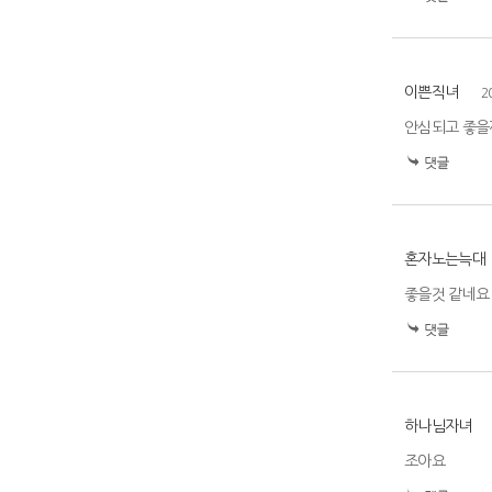
이쁜직녀
2
안심되고 좋을
혼자노는늑대
좋을것 같네요
하나님자녀
조아요