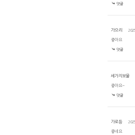
가으리
202
좋아요
세가지보물
좋아요~
가로등
202
좋네요