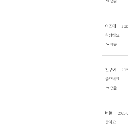
아즈메
202
찬성해요
친구야
202
좋으네요
버들
2025-0
좋아요