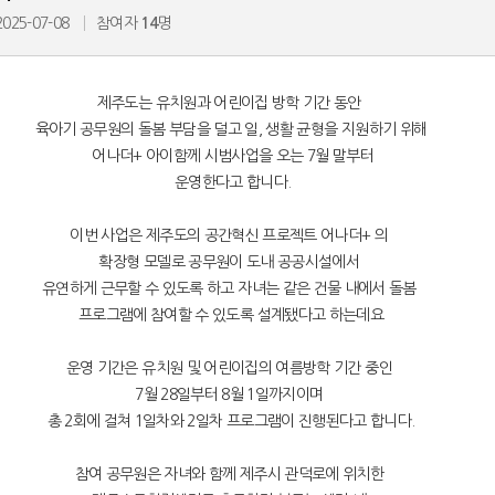
2025-07-08
참여자
14
명
제주도는 유치원과 어린이집 방학 기간 동안
육아기 공무원의 돌봄 부담을 덜고 일, 생활 균형을 지원하기 위해
어나더+ 아이함께 시범사업을 오는 7월 말부터
운영한다고 합니다.
이번 사업은 제주도의 공간혁신 프로젝트 어나더+ 의
확장형 모델로 공무원이 도내 공공시설에서
유연하게 근무할 수 있도록 하고 자녀는 같은 건물 내에서 돌봄
프로그램에 참여할 수 있도록 설계됐다고 하는데요
친구가 찍어준 사진 보고 현타 겁..
엄마가 내 머리 보고 한마디 했는..
운영 기간은 유치원 및 어린이집의 여름방학 기간 중인
7월 28일부터 8월 1일까지이며
했는데 ..
총 2회에 걸쳐 1일차와 2일차 프로그램이 진행된다고 합니다.
참여 공무원은 자녀와 함께 제주시 관덕로에 위치한