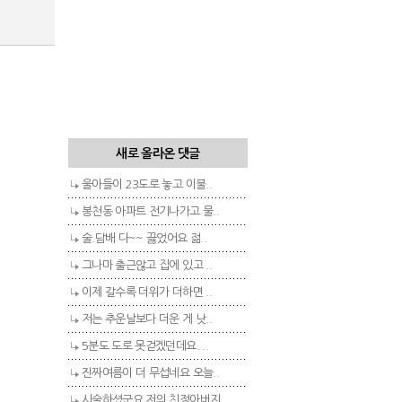
새로 올라온 댓글
울아들이 23도로 놓고 이불..
봉천동 아파트 전기나가고 물..
술.담배 다~~ 끓었어요 젊..
그나마 출근않고 집에 있고 ..
이제 갈수록 더위가 더하면 ..
저는 추운날보다 더운 게 낫..
5분도 도로 못걷겠던데요. ..
진짜여름이 더 무섭네요 오늘..
시술하셨군요 저의 친정아버지..