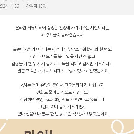
2024-11-26
참여자
15
명
온라인 커뮤니티에 김장을 친정에 가져다주는 새언니라는
제목의 글이 올라왔습니다.
글쓴이 A씨의 어머니는 새언니가 부담스러워할까 봐 한 번도
김장 때 며느리를 불러 일을 시킨 적 없고
김장을 다 한 뒤에 새 김치에 수육을 먹이고 김치만 가져가라고
결혼 후 4년 내내 며느리에게 그렇게 했다고 전했는데요
친구가 찍어준 사진 보고 현타 겁..
A씨는 엄마 손맛이 좋아서 고모들까지 김치 했냐고
엄마가 내 머리 보고 한마디 했는..
전화로 물어볼 정도로 새언니도
김장하면 맛있다고 20Kg 정도 가져간다고 했습니다.
했는데 ..
그런데 여태 김치 가져가면서
엄마 선물이나 봉투 한 번 놓고 간 적 없다고 밝혔는데요
리