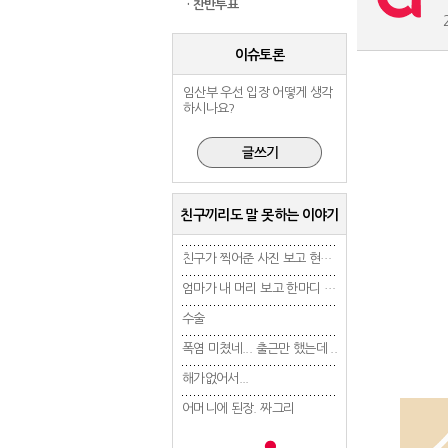
· 찬반투표
이슈토론
임산부 우선 입장 어떻게 생각
하시나요?
친구끼리도 말 못하는 이야기
친구가 찍어준 사진 보고 현타 겁..
친구가 찍어준 사진 보고 현타 겁..
엄마가 내 머리 보고 한마디 했는..
엄마가 내 머리 보고 한마디 했는..
수술
수술
수술
폭염 미쳤네... 출근만 했는데 ..
폭염 미쳤네... 출근만 했는데 ..
폭염 미쳤네... 출근만 
해가없어서...
해가없어서...
해가없어서...
어머니에 된장. 짜그리
어머니에 된장. 짜그리
어머니에 된장. 짜그