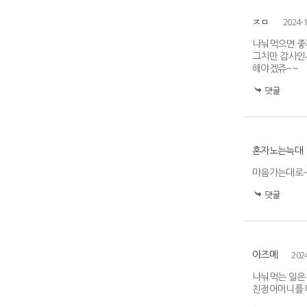
ㅈㅁ
2024-1
나눠먹으면 좋지
그치만 감사인
해야겠쥬~~
혼자노는늑대
마음가는대로
아즈메
202
나눠먹는 일은
친정어머니를 