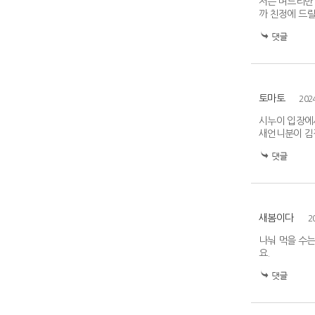
저는 며느리만
까 친정에 드
토마토
202
시누이 입장에
새언니분이 김장
새봄이다
2
나눠 먹을 수는
요.