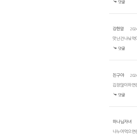
강현맘
202
맛난건나눠먹
친구야
202
김장많이하면
하나님자녀
나누어먹으면