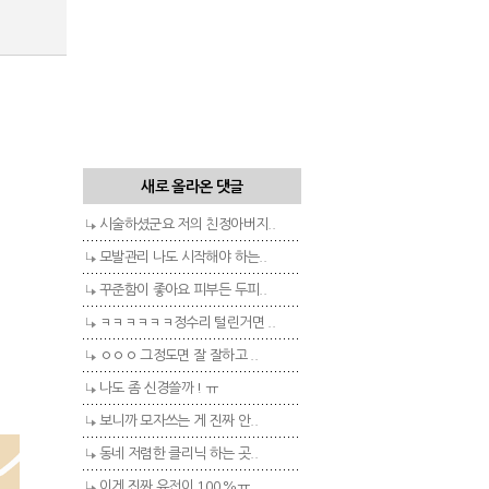
새로 올라온 댓글
시술하셨군요 저의 친정아버지..
모발관리 나도 시작해야 하는..
꾸준함이 좋아요 피부든 두피..
ㅋㅋㅋㅋㅋㅋ정수리 털린거면 ..
ㅇㅇㅇ 그정도면 잘 잘하고 ..
나도 좀 신경쓸까 ! ㅠ
보니까 모자쓰는 게 진짜 안..
동네 저렴한 클리닉 하는 곳..
이게 진짜 유전이 100%ㅠ