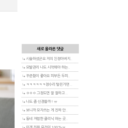
새로 올라온 댓글
시술하셨군요 저의 친정아버지..
모발관리 나도 시작해야 하는..
꾸준함이 좋아요 피부든 두피..
ㅋㅋㅋㅋㅋㅋ정수리 털린거면 ..
ㅇㅇㅇ 그정도면 잘 잘하고 ..
나도 좀 신경쓸까 ! ㅠ
보니까 모자쓰는 게 진짜 안..
동네 저렴한 클리닉 하는 곳..
이게 진짜 유전이 100%ㅠ