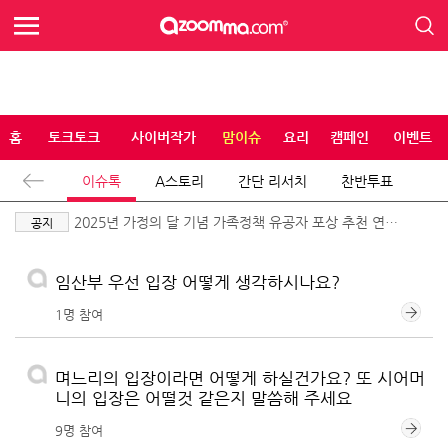
홈
토크토크
사이버작가
맘이슈
요리
캠페인
이벤트
이슈톡
A스토리
간단 리서치
찬반투표
2025년 가정의 달 기념 가족정책 유공자 포상 추천 연장
공지
공고
임산부 우선 입장 어떻게 생각하시나요?
1명 참여
며느리의 입장이라면 어떻게 하실건가요? 또 시어머
니의 입장은 어떨것 같은지 말씀해 주세요
9명 참여