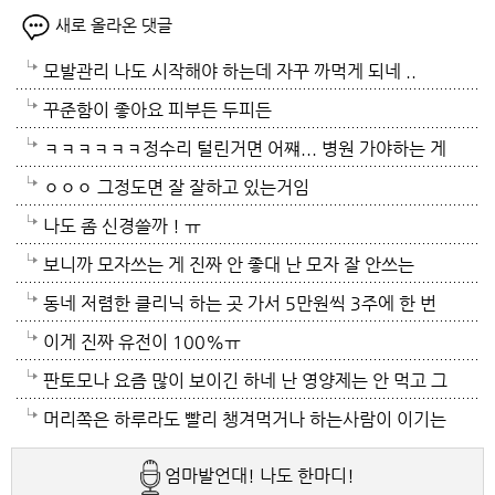
새로 올라온 댓글
모발관리 나도 시작해야 하는데 자꾸 까먹게 되네 ..
꾸준함이 좋아요 피부든 두피든
ㅋㅋㅋㅋㅋㅋ정수리 털린거면 어쨰... 병원 가야하는 게
아닌지..
ㅇㅇㅇ 그정도면 잘 잘하고 있는거임
나도 좀 신경쓸까 ! ㅠ
보니까 모자쓰는 게 진짜 안 좋대 난 모자 잘 안쓰는
중... 캡모자 특히
동네 저렴한 클리닉 하는 곳 가서 5만원씩 3주에 한 번
씩 가는것도 좋아~~
이게 진짜 유전이 100%ㅠ
판토모나 요즘 많이 보이긴 하네 난 영양제는 안 먹고 그
냥 샴푸만 좋은 거 쓰는데 에반가
머리쪽은 하루라도 빨리 챙겨먹거나 하는사람이 이기는
..
엄마발언대! 나도 한마디!