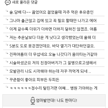
새로 올라온 댓글
술.담배 다~~ 끓었어요 젊었을때 자주 먹은 후유증인
가? 나이먹어서 생고생중 입니다 ㅠㅠㅠㅠ
그나마 출근않고 집에 있고 꼭 필요 할때만 나가고 에어
컨 켜고 있으니 그나마 잘 견디고 있네요 이렇게 에어컨
이제 갈수록 더위가 더하면 더하지 덜하진 않겠죠. 여름
이 가열되면 지구 온도는 더 올라 갈 것이고 전력은 더
만 없음 좋겠어요. 여름이 무서워요.ㅎ 겨울엔 추움 옷
저는 추운날보다 더운 게 낫다고 생각했었는데 올해 더
모자날것이고 악순환이죠 그러게요 이제는 변압기 과부
이래도 껴입고 집에 가만있음 되는데 ..여름은 집을나가
위는 난생처음 겪는 거라 적응이 안되네요. 제발 비가 쏟
5분도 도로 못걷겠던데요. 바닥 열기가 대단하던걸요.
하로 정전이 될까봐 제일 무섭기도 합니다
기가 겁나요. 장대비가 한바탕 퍼부움 좋겠네요.
아져서 기온이 내려가면 좋겠어요.
지하도로 들어가서 병원근처서 또다시 지상으로 올라와
진짜여름이 더 무섭네요 오늘 나갓다가 몸이타는거같아
병원갔네요. 두군데를 가느라고 어제그랬죠. 엔간하면
택시타고 왔어요 당분간 안나가야겠어요 처서가 되면
시술하셨군요 저의 친정아버지가 그 질병으로고생해서
밖에 나가지마요. 쓰러져요.ㅎ쿠팡에서 배달시키고 집
햇빛도 덜따갑고 더위도 한풀꺽이던데 이러다가 여름나
저도 좀 압니다 남자들이 나이먹음 잘 걸리는병이죠 여
모발관리 나도 시작해야 하는데 자꾸 까먹게 되네 ..
에있는걸로 저도 해결하네요. 처서가 23일이네요. 비좀
라로 변할수도 있겠어요 쿠팡에 바람나오는 팬달린 조
자들이 방광염에 자주 걸리듯이 그병도 재발이 잦은편
꾸준함이 좋아요 피부든 두피든
왔음 좋겠어요.근대 당분간 비소식이 없더라구요. 내일
끼팔던데 그거는 오래는 사용이안되겠지요 태풍이라도
이여서 조심하셔야 할거에요 남편분 술 좋아하시나요
ㅋㅋㅋㅋㅋㅋ정수리 털린거면 어쨰... 병원 가야하는 게
부터 중부지방은 더위가 좀 주춤한다 일기예보서 그러
불어 이 열기를 식혀주먼 좋겠어요 살다가 태풍기다리
보통 술많이 드시는분이 오는 질병인데 저의 아버지가
아닌지..
엄마발언대! 나도 한마디!
긴하데요. 좀만 참으면 되겠지요. 에어컨 없는집 어찌사
기는 처음이네요
술고래였거든요