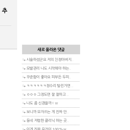
 추
새로 올라온 댓글
시술하셨군요 저의 친정아버지..
모발관리 나도 시작해야 하는..
꾸준함이 좋아요 피부든 두피..
ㅋㅋㅋㅋㅋㅋ정수리 털린거면 ..
ㅇㅇㅇ 그정도면 잘 잘하고 ..
나도 좀 신경쓸까 ! ㅠ
보니까 모자쓰는 게 진짜 안..
동네 저렴한 클리닉 하는 곳..
이게 진짜 유전이 100%ㅠ