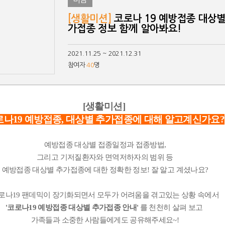
[생활미션]
코로나 19 예방접종 대상별
가접종 정보 함께 알아봐요!
2021.11.25 ~ 2021.12.31
참여자
40
명
[생활미션]
친구가 찍어준 사진 보고 현타 겁..
로나19 예방접종, 대상별 추가접종에 대해 알고계신가요?
엄마가 내 머리 보고 한마디 했는..
예방접종 대상별 접종일정과 접종방법,
그리고 기저질환자와 면역저하자의 범위 등
했는데 ..
예방접종 대상별 추가접종에 대한 정확한 정보! 잘 알고 계셨나요?
리
로나19 팬데믹이 장기화되면서 모두가 어려움을 겪고있는 상황 속에서
'코로나19 예방접종 대상별 추가접종 안내'
를 천천히 살펴 보고
가족들과 소중한 사람들에게도 공유해주세요~!