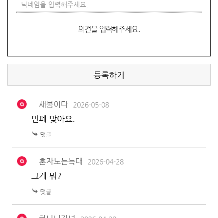
등록하기
새봄이다
2026-05-08
민폐 맞아요.
혼자노는늑대
2026-04-28
그게 뭐?