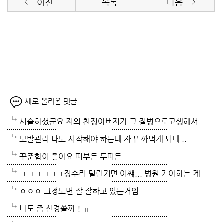
이전
목록
다음
새로 올라온 댓글
시술하셨군요 저의 친정아버지가 그 질병으로고생해서
저도 좀 압니다 남자들이 나이먹음 잘 걸리는병이죠 여
모발관리 나도 시작해야 하는데 자꾸 까먹게 되네 ..
자들이 방광염에 자주 걸리듯이 그병도 재발이 잦은편
꾸준함이 좋아요 피부든 두피든
이여서 조심하셔야 할거에요 남편분 술 좋아하시나요
ㅋㅋㅋㅋㅋㅋ정수리 털린거면 어쨰... 병원 가야하는 게
보통 술많이 드시는분이 오는 질병인데 저의 아버지가
아닌지..
ㅇㅇㅇ 그정도면 잘 잘하고 있는거임
술고래였거든요
나도 좀 신경쓸까 ! ㅠ