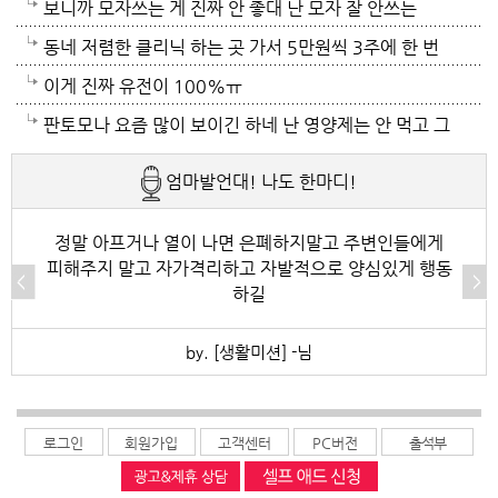
보니까 모자쓰는 게 진짜 안 좋대 난 모자 잘 안쓰는
중... 캡모자 특히
동네 저렴한 클리닉 하는 곳 가서 5만원씩 3주에 한 번
씩 가는것도 좋아~~
이게 진짜 유전이 100%ㅠ
판토모나 요즘 많이 보이긴 하네 난 영양제는 안 먹고 그
냥 샴푸만 좋은 거 쓰는데 에반가
엄마발언대! 나도 한마디!
정말 아프거나 열이 나면 은폐하지말고 주변인들에게
피해주지 말고 자가격리하고 자발적으로 양심있게 행동
하길
by. [생활미션] -님
로그인
회원가입
고객센터
PC버전
출석부