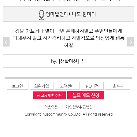
서울도 조금 기온이 낮아졌어요 피곤할때는 쉬셔요 라
합니다 솔직히 전 자식둘다 날 힘들게 하는편이죠 그나
요. 여름철 실내 적정온도가 26로 알고있는데 너무 낮
엄마발언대! 나도 한마디!
면도 댕길때는 드셔도 됩니다 주구장창 라면으로 끼니
마 내색않고 잘 견딜려고해도 힘들때는 넘우울해요 그
게 설정해놓고 사네요. 전기세도 많이나오겠네요.
떼우는것 아님 가끔은 괜찮습니다
런데도 사람들은 넘 이기적이죠 내가 웃고다닌다고 다
정말 아프거나 열이 나면 은폐하지말고 주변인들에게
피해주지 말고 자가격리하고 자발적으로 양심있게 행동
너무 괜찮은지 아는가봐요 그렇다고 모든사람을 다끊어
하길
낼수도 없고 에휴 전기세 많이 나오는것보다 감기 걸리
by. [생활미션] -님
는것이 더 걱정이죠 애물단지입니다
로그인
회원가입
고객센터
PC버전
출석부
이용약관
|
개인정보취급방침
Copyright Inuscommunity Co.,Ltd. All rights reserved