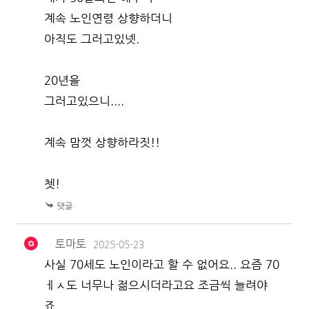
계속 노인연령 상향하더니
아직도 그러고있넷.
20년을
그러고있으니....
계속 맘껏 상향하라짓!!
쳇!
토마토
2025-05-23
사실 70세도 노인이라고 할 수 없어요.. 요즘 70
ㅔㅅ도 너무나 젊으시더라고요 조금씩 늘려야
죠..