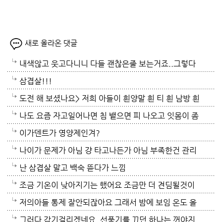
새로 올라온 댓글
내색않고 웃고다니니 다들 괜찮은줄 보는거죠..그렇다
고 우중중한 얼굴로 매일 다닐수도 없는 노릇이고 사람
삼겹살!!!
들마다 다 내 사정을 설명하기도 그럴거고 ..힘드실거
도전 해 보셨나요> 저희 아들이 흰양말 흰 티 흰 남방 흰
압니다. 그래도 참 그 자리서 꿋꿋하게 가정돌보고 여러
색을 주로 입는데 누래지고 사서 한해 입으면 다음해 입
나도 요즘 자고일어나면 침 뱉으면 피 나오고 잇몸이 좀
일 하고 사는거보면 대단하세요. 저같음 벌써 지쳐서 나
기가 힘든 옷들이 있어요. 위에방법 괜찮은지 알고 싶어
부어있는듯
이가덴트가 영양제인겨?
가떨어질일이죠. 가족들로인해 세번다님은 너무 힘든
요~~
나이가 문제가 아님 걍 타고나든가 아님 부족한건 관리
케이스죠..ㅠ 스트레스 관리 잘하시고 그러세요..오늘은
하든가임
난 삼겹살 말고 백숙 뜯다가 느낌
좀 덜 덥네요.
조금 기온이 낮아지기는 했어요 조금만 더 견딤될것이
고 동해쪽은 비가왔더고 하더니 동해쪽 사시나 보네요
저의아들 통제 잘안되잖아요 그래서 밤에 보임 온도 올
테픙이 지나가면서 동해는 비를 뿌려주고 그영향으로
려놓고 그러고 있는데 그러니 여름감기도 잘걸리기도
그러다 감기걸리겠네요. 선풍기를 끄던 하나는 꺼야지